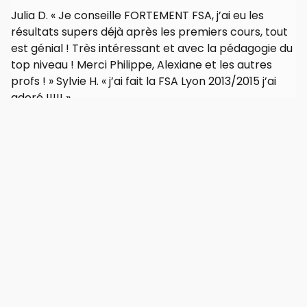
Julia D. « Je conseille FORTEMENT FSA, j’ai eu les
résultats supers déjà après les premiers cours, tout
est génial ! Très intéressant et avec la pédagogie du
top niveau ! Merci Philippe, Alexiane et les autres
profs ! » Sylvie H. « j’ai fait la FSA Lyon 2013/2015 j’ai
adoré !!!!! »
Sylvain L. « Cette formation est incroyable, qu’on soit
déjà praticien ou débutant. On apprend une vision de
l’acupuncture qu’on ne trouve pas ailleurs en France.
»
Présentation de la Formation Supérieure en
Acupuncture
:
https://formation-en-
acupuncture.com/programme-complet/