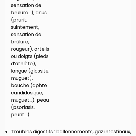
sensation de
brûlure…), anus
(prurit,
suintement,
sensation de
brûlure,
rougeur), orteils
ou doigts (pieds
d’athlète),
langue (glossite,
muguet),
bouche (aphte
candidosique,
muguet…), peau
(psoriasis,
prurit…).
Troubles digestifs : ballonnements, gaz intestinaux,