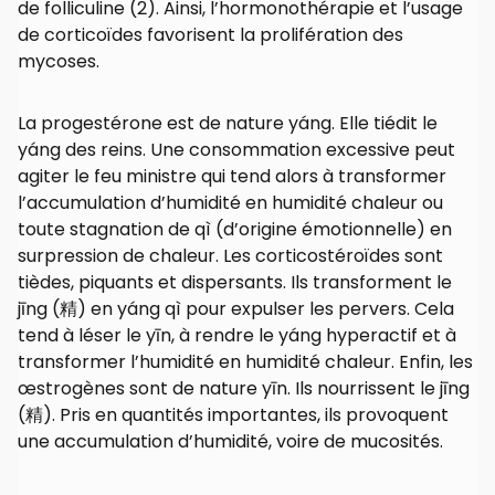
de folliculine (2). Ainsi, l’hormonothérapie et l’usage
de corticoïdes favorisent la prolifération des
mycoses.
La progestérone est de nature yáng. Elle tiédit le
yáng des reins. Une consommation excessive peut
agiter le feu ministre qui tend alors à transformer
l’accumulation d’humidité en humidité chaleur ou
toute stagnation de qì (d’origine émotionnelle) en
surpression de chaleur. Les corticostéroïdes sont
tièdes, piquants et dispersants. Ils transforment le
jīng (精) en yáng qì pour expulser les pervers. Cela
tend à léser le yīn, à rendre le yáng hyperactif et à
transformer l’humidité en humidité chaleur. Enfin, les
œstrogènes sont de nature yīn. Ils nourrissent le jīng
(精). Pris en quantités importantes, ils provoquent
une accumulation d’humidité, voire de mucosités.