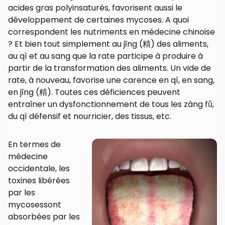
acides gras polyinsaturés, favorisent aussi le
développement de certaines mycoses. A quoi
correspondent les nutriments en médecine chinoise
? Et bien tout simplement au jīng (精) des aliments,
au qì et au sang que la rate participe à produire à
partir de la transformation des aliments. Un vide de
rate, à nouveau, favorise une carence en qì, en sang,
en jīng (精). Toutes ces déficiences peuvent
entraîner un dysfonctionnement de tous les zàng fǔ,
du qì défensif et nourricier, des tissus, etc.
En termes de
médecine
occidentale, les
toxines libérées
par les
mycosessont
absorbées par les