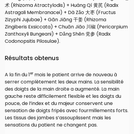
术 (Rhizoma Atractylodis) + Huáng Qí 黄芪 (Radix
Astragali Membranacei) + Dà Zǎo 大枣 (Fructus
Zizyphi Jujubae) + Gān Jiāng 干姜 (Rhizoma
Zingiberis Exsiccata) + Chuān Jiāo 川椒 (Pericarpium
Zanthoxyli Bungeani) + Dǎng Shēn 党参 (Radix
Codonopsitis Pilosulae).
Résultats obtenus
er
A la fin du 1
mois le patient arrive de nouveau à
serrer complètement les deux mains. La sensibilité
des doigts de la main droite a augmenté. La main
gauche reste difficilement flexible et les doigts du
pouce, de l’index et du majeur conservent une
sensation de doigts fripés avec fourmillements forts.
Les tissus des jambes s’assouplissent mais les
sensations du patient ne changent pas.