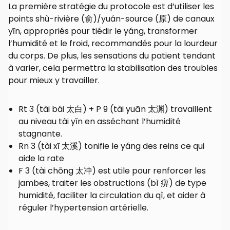
La première stratégie du protocole est d’utiliser les
points shù-rivière (俞)/yuán-source (原) de canaux
yīn, appropriés pour tiédir le yáng, transformer
l’humidité et le froid, recommandés pour la lourdeur
du corps. De plus, les sensations du patient tendant
à varier, cela permettra la stabilisation des troubles
pour mieux y travailler.
Rt 3 (tài bái 太白) + P 9 (tài yuān 太渊) travaillent
au niveau tài yīn en asséchant l’humidité
stagnante.
Rn 3 (tài xī 太溪) tonifie le yáng des reins ce qui
aide la rate
F 3 (tài chōng 太冲) est utile pour renforcer les
jambes, traiter les obstructions (bì 痹) de type
humidité, faciliter la circulation du qì, et aider à
réguler l’hypertension artérielle.