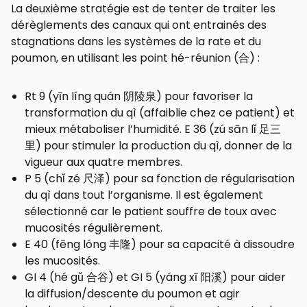
La deuxième stratégie est de tenter de traiter les
dérèglements des canaux qui ont entrainés des
stagnations dans les systèmes de la rate et du
poumon, en utilisant les point hé-réunion (合) :
Rt 9 (yīn líng quán 阴陵泉) pour favoriser la
transformation du qì (affaiblie chez ce patient) et
mieux métaboliser l’humidité. E 36 (zú sān lǐ 足三
里) pour stimuler la production du qì, donner de la
vigueur aux quatre membres.
P 5 (chǐ zé 尺泽) pour sa fonction de régularisation
du qì dans tout l’organisme. Il est également
sélectionné car le patient souffre de toux avec
mucosités régulièrement.
E 40 (fēng lóng 丰隆) pour sa capacité à dissoudre
les mucosités.
GI 4 (hé gǔ 合谷) et GI 5 (yáng xī 阳溪) pour aider
la diffusion/descente du poumon et agir