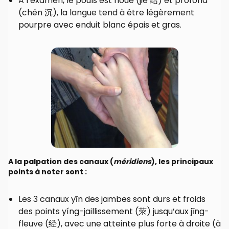
A l’examen, le pouls est noué (jié 结) et profond
(chén 沉), la langue tend à être légèrement
pourpre avec enduit blanc épais et gras.
A la palpation des canaux (
méridiens
), les principaux
points à noter sont :
Les 3 canaux yīn des jambes sont durs et froids
des points yíng-jaillissement (荥) jusqu’aux jīng-
fleuve (经), avec une atteinte plus forte à droite (à