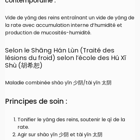
contemporaine :
Vide de yáng des reins entraînant un vide de yáng de
la rate avec accumulation interne d’humidité et
production de mucosités-humidité.
Selon le Shāng Hán Lùn (Traité des
lésions du froid) selon l’école des Hú Xī
Shù (胡希恕)
Maladie combinée shào yīn 少阴/tài yīn 太阴
Principes de soin :
Tonifier le yáng des reins, soutenir le qì de la
rate.
Agir sur shào yīn 少阴 et tài yīn 太阴