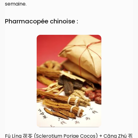
semaine.
Pharmacopée chinoise :
Fú Líng 茯苓 (Sclerotium Poriae Cocos) + Cāng Zhú 苍