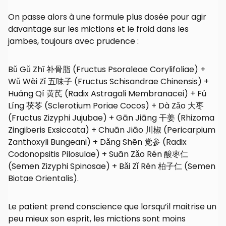
On passe alors à une formule plus dosée pour agir
davantage sur les mictions et le froid dans les
jambes, toujours avec prudence :
Bǔ Gǔ Zhī 补骨脂 (Fructus Psoraleae Corylifoliae) +
Wǔ Wèi Zǐ 五味子 (Fructus Schisandrae Chinensis) +
Huáng Qí 黄芪 (Radix Astragali Membranacei) + Fú
Líng 茯苓 (Sclerotium Poriae Cocos) + Dà Zǎo 大枣
(Fructus Zizyphi Jujubae) + Gān Jiāng 干姜 (Rhizoma
Zingiberis Exsiccata) + Chuān Jiāo 川椒 (Pericarpium
Zanthoxyli Bungeani) + Dǎng Shēn 党参 (Radix
Codonopsitis Pilosulae) + Suān Zǎo Rén 酸枣仁
(Semen Zizyphi Spinosae) + Bǎi Zǐ Rén 柏子仁 (Semen
Biotae Orientalis).
Le patient prend conscience que lorsqu’il maitrise un
peu mieux son esprit, les mictions sont moins