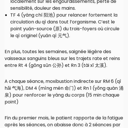
localement sur les engourdissements, perte de
sensibilité, douleur des mains.
TF 4 (yáng chí 阳池) pour relancer fortement la
circulation du qì dans tout l’organisme. C’est le
point yuán-source (原) du trois-foyers où circule
le qì originel (yuán qì 元气).
En plus, toutes les semaines, saignée légère des
vaisseaux sanguins bleus sur les trajets rate et reins
entre Rt 4 (gōng sūn 公孙) et Rn 3 (tài xī 太溪).
A chaque séance, moxibustion indirecte sur RM 6 (qì
hǎi 气海), DM 4 (mìng mén 命门) et Rn 1 (yǒng quán 涌
泉) pour renforcer le yáng du corps (15 min chaque
point)
Fin du premier mois, le patient rapporte de la fatigue
après les séances, on abaisse donc à 2 séances par