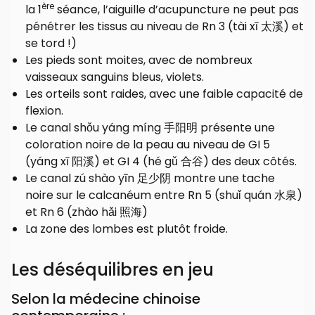
ère
la 1
séance, l’aiguille d’acupuncture ne peut pas
pénétrer les tissus au niveau de Rn 3 (tài xī 太溪) et
se tord !)
Les pieds sont moites, avec de nombreux
vaisseaux sanguins bleus, violets.
Les orteils sont raides, avec une faible capacité de
flexion.
Le canal shǒu yáng míng 手阳明 présente une
coloration noire de la peau au niveau de GI 5
(yáng xī 阳溪) et GI 4 (hé gǔ 合谷) des deux côtés.
Le canal zú shào yīn 足少阴 montre une tache
noire sur le calcanéum entre Rn 5 (shuǐ quán 水泉)
et Rn 6 (zhào hǎi 照海)
La zone des lombes est plutôt froide.
Les déséquilibres en jeu
Selon la médecine chinoise