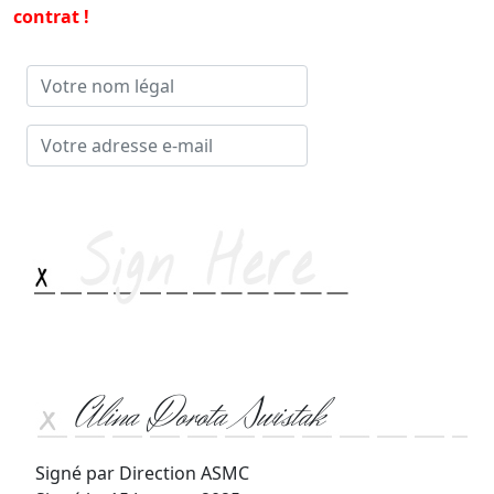
contrat !
Votre
nom
légal
Votre
adresse
e-mail
Alina Dorota Swistak
Signé par Direction ASMC