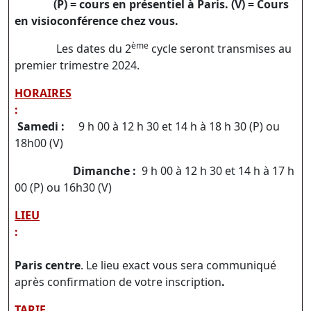
(P) = cours en présentiel à Paris.
(V) = Cours
en visioconférence chez vous.
ème
Les dates du 2
cycle seront transmises au
premier trimestre 2024.
HORAIRES
:
Samedi
:
9 h 00 à 12 h 30 et 14 h à 18 h 30 (P) ou
18h00 (V)
Dimanche :
9 h 00 à 12 h 30 et 14 h à 17 h
00 (P) ou 16h30 (V)
LIEU
:
Paris centre
. Le lieu exact vous sera communiqué
après confirmation de votre inscription
.
TARIF