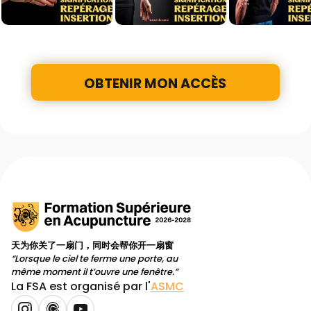
OBTENIR MON ACCÈS
天为你关了一扇门，同时会帮你开一扇窗
“Lorsque le ciel te ferme une porte, au
même moment il t’ouvre une fenêtre.”
La FSA est organisé par l'
ASMC