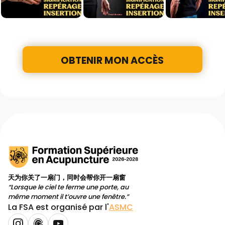
OBTENIR MON ACCÈS
天为你关了一扇门，同时会帮你开一扇窗
“Lorsque le ciel te ferme une porte, au
même moment il t’ouvre une fenêtre.”
La FSA est organisé par l'
ASMC