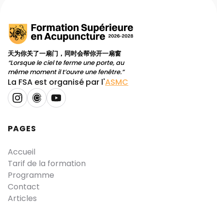
confirmation de paiement avec facture.
règlement par virement bancaire :
le n° de
compte vous est fourni sur la page de
cette option. Vous recevrez une
confirmation de commande après avoir
天为你关了一扇门，同时会帮你开一扇窗
confirmé ce choix de paiement. Votre
“Lorsque le ciel te ferme une porte, au
inscription sera effective dès que nous
même moment il t’ouvre une fenêtre.”
aurons constaté votre virement sur notre
La FSA est organisé par l'
ASMC
compte bancaire.
règlement par chèques bancaires :
l’adresse postale où vous devez les
envoyer vous est fournie sur la page de
PAGES
cette option. Votre inscription sera
effective dès que nous aurons reçu vos
chèques.
Accueil
Tarif de la formation
B-
Programme
Contact
Articles
Merci de vérifier dans vos