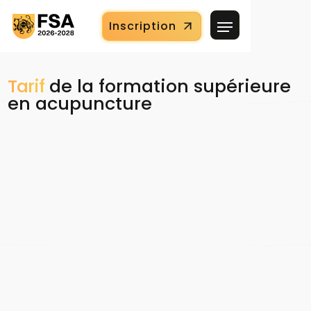
Inscription
Tarif
de la formation supérieure
en acupuncture
Engagement sur 2ans
Inscription pour la totalité de la formation
Facilités de paiement : jusqu’à 18 fois
Pas de frais caché ni d'inscription
Rapport Quantité/Qualité/Prix incomparable
Formation équivalente à 20 week-ends
Particulier hors financement
€ 2925/an