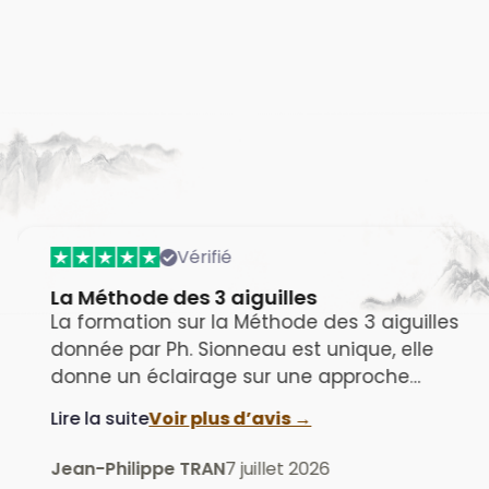
Vérifié
La Méthode des 3 aiguilles
La formation sur la Méthode des 3 aiguilles
donnée par Ph. Sionneau est unique, elle
donne un éclairage sur une approche
"contemporaine" de l’acupuncture telle
Lire la suite
Voir plus d’avis →
qu’elle se pratique depuis 40-50 ans en
Chine, formation à la fois exhaustive et très
Jean-Philippe TRAN
7 juillet 2026
pratique, avec plusieurs centaines de