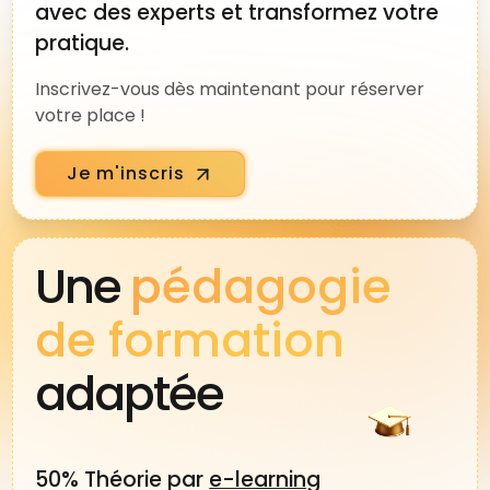
avec des experts et transformez votre
tradition, vous êtes au bonne endroit.
pratique.
Merci d'être là Philippe, merci pour
transmettre tes connaissances et ta
Inscrivez-vous dès maintenant pour réserver
passion que j'ai plaisir à distiller
votre place !
humblement tous les jours.
Je m'inscris
Une
pédagogie
de formation
adaptée
50% Théorie par
e-learning