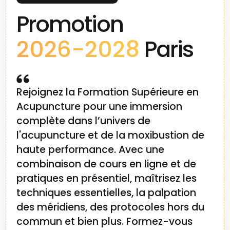
démarche fait que j'ai une confiance
Promotion
totale dans son approche de la MTC.
Cette rigueur, je l'applique tous les jours
2026-2028
Paris
au cabinet, ce qui me permet d'être
associé au CHU de Grenoble et d'avoir
des résultats incroyables au cabinet
qui, encore aujourd'hui, m'étonnent et
Rejoignez la Formation Supérieure en
me font sourire : ça marche ! Alors oui,
Acupuncture pour une immersion
Philippe a son caractère, comme tout
complète dans l’univers de
le monde, car il est plus qu'un
l'acupuncture et de la moxibustion de
enseignant... c'est un chercheur
haute performance. Avec une
infatigable qui n'aime pas la paresse
combinaison de cours en ligne et de
et la médiocrité. Si vous cherchez des
pratiques en présentiel, maîtrisez les
solutions toutes faites ou appliquer des
formules magiques... Passez votre
techniques essentielles, la palpation
chemin. Si vous cherchez un expert
des méridiens, des protocoles hors du
pour changer de regard sur votre
commun et bien plus. Formez-vous
pratique et vous former dans la pure