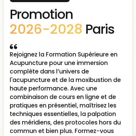
démarche fait que j'ai une confiance
Promotion
totale dans son approche de la MTC.
Cette rigueur, je l'applique tous les jours
2026-2028
Paris
au cabinet, ce qui me permet d'être
associé au CHU de Grenoble et d'avoir
des résultats incroyables au cabinet
qui, encore aujourd'hui, m'étonnent et
Rejoignez la Formation Supérieure en
me font sourire : ça marche ! Alors oui,
Acupuncture pour une immersion
Philippe a son caractère, comme tout
complète dans l’univers de
le monde, car il est plus qu'un
l'acupuncture et de la moxibustion de
enseignant... c'est un chercheur
haute performance. Avec une
infatigable qui n'aime pas la paresse
combinaison de cours en ligne et de
et la médiocrité. Si vous cherchez des
pratiques en présentiel, maîtrisez les
solutions toutes faites ou appliquer des
formules magiques... Passez votre
techniques essentielles, la palpation
chemin. Si vous cherchez un expert
des méridiens, des protocoles hors du
pour changer de regard sur votre
commun et bien plus. Formez-vous
pratique et vous former dans la pure