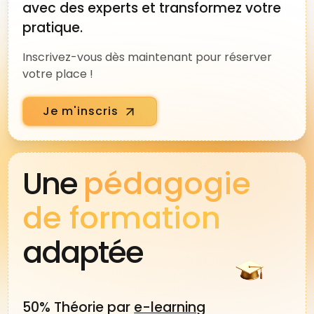
avec des experts et transformez votre
tradition, vous êtes au bonne endroit.
pratique.
Merci d'être là Philippe, merci pour
transmettre tes connaissances et ta
Inscrivez-vous dès maintenant pour réserver
passion que j'ai plaisir à distiller
votre place !
humblement tous les jours.
Je m'inscris
Une
pédagogie
de formation
adaptée
50% Théorie par
e-learning