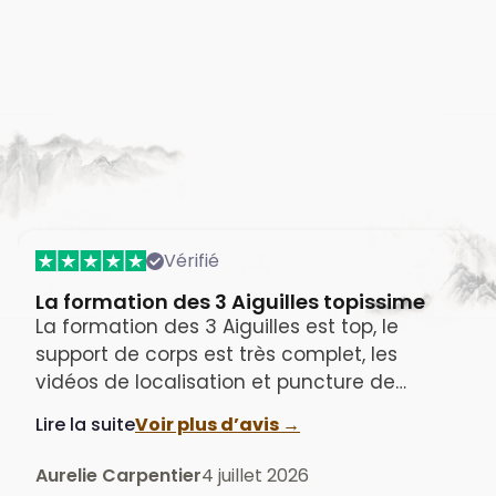
Vérifié
La Méthode des 3 aiguilles
La formation sur la Méthode des 3 aiguilles
donnée par Ph. Sionneau est unique, elle
donne un éclairage sur une approche
"contemporaine" de l’acupuncture telle
Lire la suite
Voir plus d’avis →
qu’elle se pratique depuis 40-50 ans en
Chine, formation à la fois exhaustive et très
Jean-Philippe TRAN
7 juillet 2026
pratique, avec plusieurs centaines de